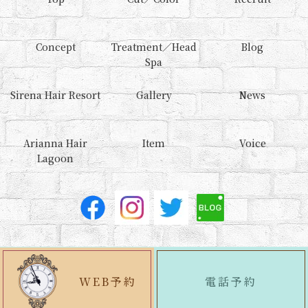
Concept
Treatment／Head
Blog
Spa
Sirena Hair Resort
Gallery
News
Arianna Hair
Item
Voice
Lagoon
Copyright (C) 2022 Sirena. All Rights Reserved.
WEB予約
電話予約