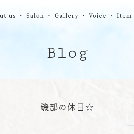
ut us
Salon
Gallery
Voice
Item
Blog
磯部の休日☆