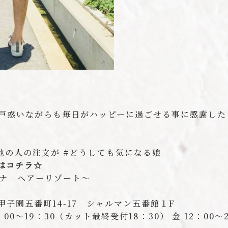
戸惑いながらも毎日がハッピーに過ごせる事に感謝したひ
#他の人の注文が #どうしても気になる娘
はコチラ☆
シレーナ ヘアーリゾート〜
市甲子園五番町14-17 シャルマン五番館１F
00〜19：30（カット最終受付18：30） 金 12：00〜