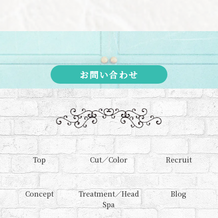
お問い合わせ
Top
Cut／Color
Recruit
Concept
Treatment／Head
Blog
Spa