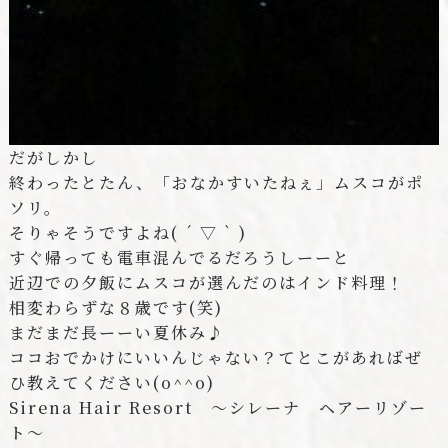
だがしかし
終わったとたん、「おなかすいたねぇ」ムスコがポ
ソリ。
そりゃそうですよね( ´ ▽ ` )
すぐ帰っても電車混んでるだろうしーーと
近辺での夕飯にムスコが選んだのはインド料理！
相変わらずな８歳です(笑)
まだまだ長ーーい夏休み♪
ココおでかけにいいんじゃない？てとこがあればぜ
ひ教えてください(o^^o)
Sirena Hair Resort 〜シレーナ ヘアーリゾー
ト〜