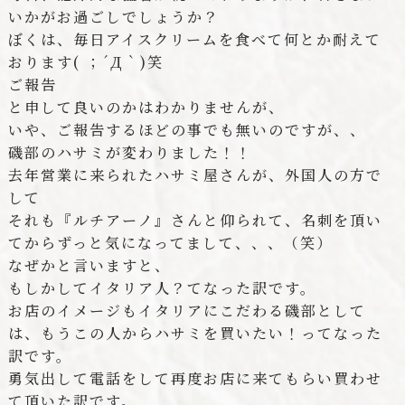
いかがお過ごしでしょうか？
ぼくは、毎日アイスクリームを食べて何とか耐えて
おります( ；´Д｀)笑
ご報告
と申して良いのかはわかりませんが、
いや、ご報告するほどの事でも無いのですが、、
磯部のハサミが変わりました！！
去年営業に来られたハサミ屋さんが、外国人の方で
して
それも『ルチアーノ』さんと仰られて、名刺を頂い
てからずっと気になってまして、、、（笑）
なぜかと言いますと、
もしかしてイタリア人？てなった訳です。
お店のイメージもイタリアにこだわる磯部として
は、もうこの人からハサミを買いたい！ってなった
訳です。
勇気出して電話をして再度お店に来てもらい買わせ
て頂いた訳です。