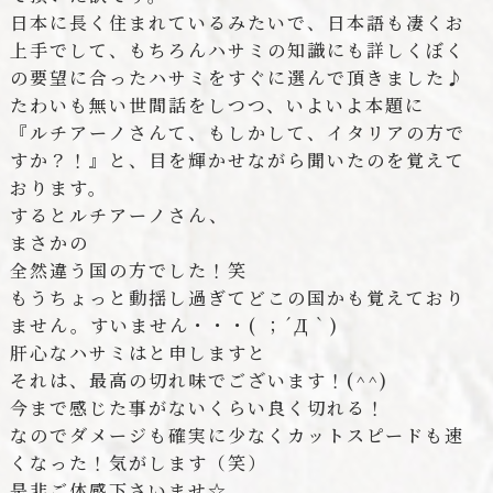
日本に長く住まれているみたいで、日本語も凄くお
上手でして、もちろんハサミの知識にも詳しくぼく
の要望に合ったハサミをすぐに選んで頂きました♪
たわいも無い世間話をしつつ、いよいよ本題に
『ルチアーノさんて、もしかして、イタリアの方で
すか？！』と、目を輝かせながら聞いたのを覚えて
おります。
するとルチアーノさん、
まさかの
全然違う国の方でした！笑
もうちょっと動揺し過ぎてどこの国かも覚えており
ません。すいません・・・( ；´Д｀)
肝心なハサミはと申しますと
それは、最高の切れ味でございます！(^^)
今まで感じた事がないくらい良く切れる！
なのでダメージも確実に少なくカットスピードも速
くなった！気がします（笑）
是非ご体感下さいませ☆