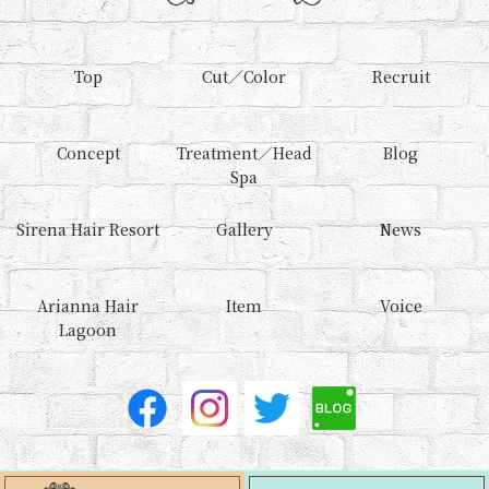
Top
Cut／Color
Recruit
Concept
Treatment／Head
Blog
Spa
Sirena Hair Resort
Gallery
News
Arianna Hair
Item
Voice
Lagoon