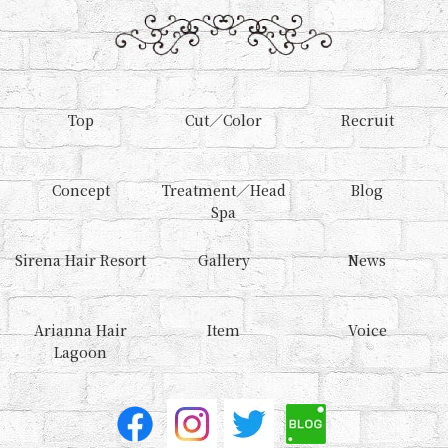
Top
Cut／Color
Recruit
Concept
Treatment／Head
Blog
Spa
Sirena Hair Resort
Gallery
News
Arianna Hair
Item
Voice
Lagoon