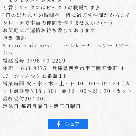
と言うアナタにはピッタリの職場です♪
1
日のほとんどの時間を一緒に過ごす仲間だからこそ
シレーナで本当の仲間を作りませんか？
(^^)
お気軽にご連絡お待ち致しております！
担当
磯部
Sirena Hair Resort 〜シレーナ ヘアーリゾー
ト〜
電話番号 0798-40-2229
住所 〒663-8175 兵庫県西宮市甲子園五番町14-
17 シャルマン五番館１F
営業時間 火・水・木・土・日 10：00〜19：30（カ
ット最終受付18：30） 金 12：00〜21：30（カット
最終受付20：30）
定休日 毎週月曜日・第三日曜日
シェア