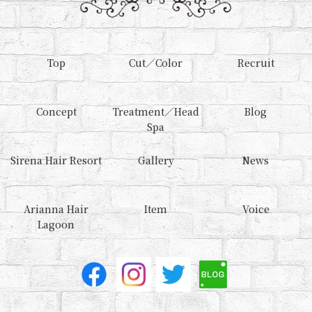
Top
Cut／Color
Recruit
Concept
Treatment／Head
Blog
Spa
Sirena Hair Resort
Gallery
News
Arianna Hair
Item
Voice
Lagoon