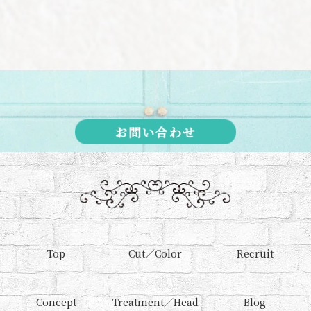
お問い合わせ
Top
Cut／Color
Recruit
Concept
Treatment／Head
Blog