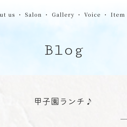
ut us
Salon
Gallery
Voice
Item
Blog
甲子園ランチ♪