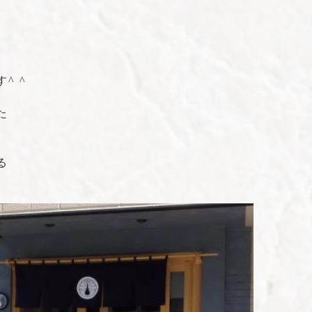
^ ^
た
る
！