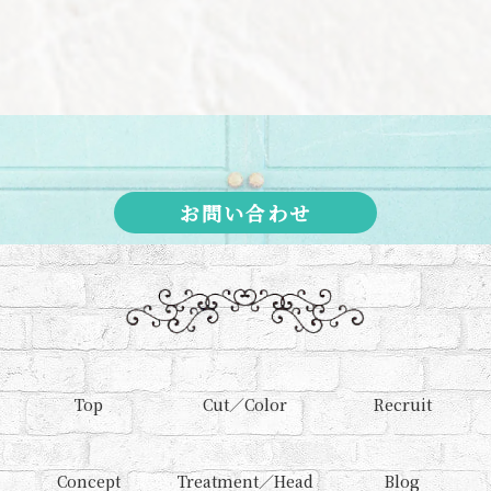
お問い合わせ
Top
Cut／Color
Recruit
Concept
Treatment／Head
Blog