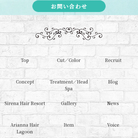
お問い合わせ
Top
Cut／Color
Recruit
Concept
Treatment／Head
Blog
Spa
Sirena Hair Resort
Gallery
News
Arianna Hair
Item
Voice
Lagoon