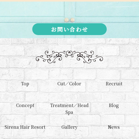
お問い合わせ
Top
Cut／Color
Recruit
Concept
Treatment／Head
Blog
Spa
Sirena Hair Resort
Gallery
News