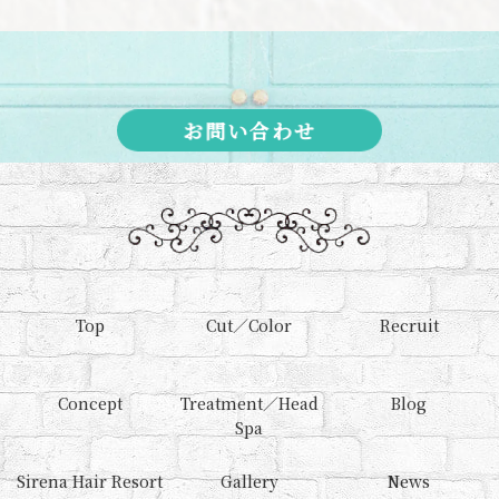
お問い合わせ
Top
Cut／Color
Recruit
Concept
Treatment／Head
Blog
Spa
Sirena Hair Resort
Gallery
News