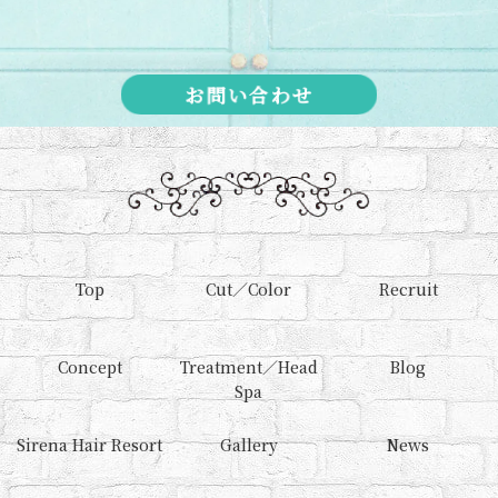
お問い合わせ
Top
Cut／Color
Recruit
Concept
Treatment／Head
Blog
Spa
Sirena Hair Resort
Gallery
News