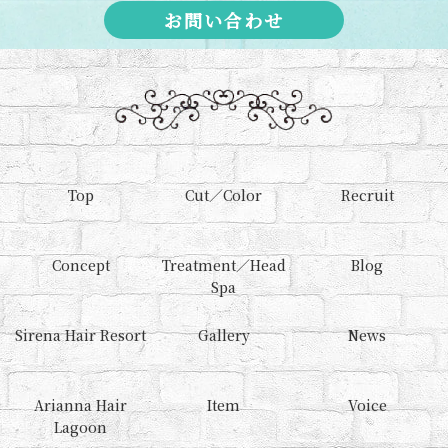
お問い合わせ
Top
Cut／Color
Recruit
Concept
Treatment／Head
Blog
Spa
Sirena Hair Resort
Gallery
News
Arianna Hair
Item
Voice
Lagoon