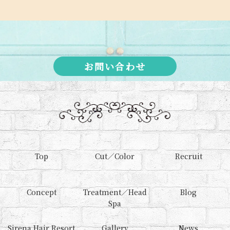
お問い合わせ
Top
Cut／Color
Recruit
Concept
Treatment／Head
Blog
Spa
Sirena Hair Resort
Gallery
News